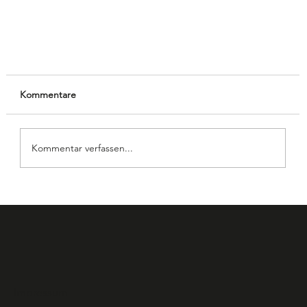
Kommentare
Kommentar verfassen...
SAP-Berater werden: Ein Leitfaden zur
erfolgreichen Karriere [Update 2025]
Impressum