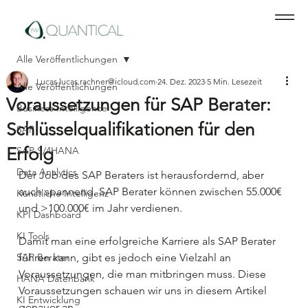
Alle Veröffentlichungen
Lucas lucas.rachner@icloud.com
24. Dez. 2023
5 Min. Lesezeit
Alle Veröffentlichungen
Voraussetzungen für SAP Berater:
Business Intelligence
Schlüsselqualifikationen für den
SAP
Erfolg
SAP S/4HANA
Data Analytics
Der Job des SAP Beraters ist herausfordernd, aber 
auch spannend. SAP Berater können zwischen 55.000€ 
Künstliche Intelligenz
und >100.000€ im Jahr verdienen. 
KPI Dashboard
KI Tools
Damit man eine erfolgreiche Karriere als SAP Berater 
SAP Berater
führen kann, gibt es jedoch eine Vielzahl an 
Voraussetzungen, die man mitbringen muss. Diese 
HANA Datenbank
Voraussetzungen schauen wir uns in diesem Artikel 
KI Entwicklung
genauer an.