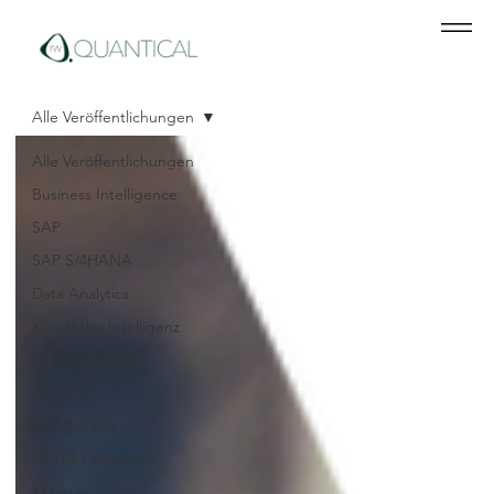
Alle Veröffentlichungen
Alle Veröffentlichungen
Business Intelligence
SAP
SAP S/4HANA
Data Analytics
Künstliche Intelligenz
KPI Dashboard
KI Tools
SAP Berater
HANA Datenbank
KI Entwicklung