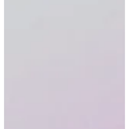
bleiben. In diesem Artikel werden wir uns eingehend mit
den verschiedenen Aspekten einer KI-Strategie
beschäftigen, von den Grundlagen der KI bis hin zu ihrer
praktischen Anwendung in Unternehmen. Grundlagen der
künst