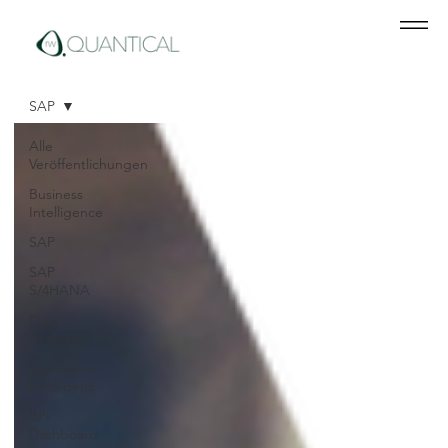
SAP
Alle
Veröffentlichungen
Business
Intelligence
SAP
SAP
S/4HANA
Data
Analytics
Künstliche
Intelligenz
KPI
Dashboard