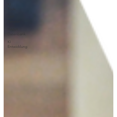
KI
Tools
SAP
Berater
HANA
Datenbank
KI
Entwicklung